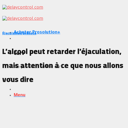
Skip
to
content
Éjaculation précoce
Acheter Prosolution+
L’alcool peut retarder l’éjaculation,
Cart
mais attention à ce que nous allons
No products in the cart.
vous dire
Menu