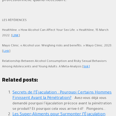
professionnelle quand nécessaire.
LES RÉFÉRENCES
Healthline. « How Alcohol Can Affect Your Sex Life. » Healthline, 15 March
2022. [
LINK
]
Mayo Clinic. « Alcohol use: Weighing risks and benefits. » Mayo Clinic, 2023.
[
Link
]
Relationship Between Alcohol Consumption and Risky Sexual Behaviors
Among Adolescents and Young Adults: A Meta-Analysis [
link]
Related posts:
Secrets de l’Éjaculation : Pourquoi Certains Hommes
Finissent Avant la Pénétration?
Avez-vous déjà vous
demandé pourquoi l’éjaculation précoce avant la pénétration
se produit? Et pourquoi cela vous arrive-t-il? Plongeons...
Les Super-Aliments pour Surmonter l’Éjaculation