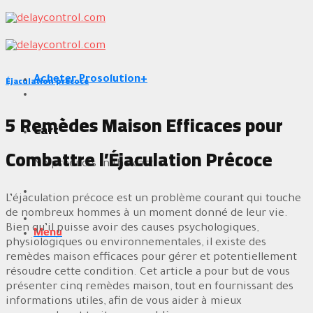
Skip
to
content
Éjaculation précoce
Acheter Prosolution+
5 Remèdes Maison Efficaces pour
Cart
Combattre l’Éjaculation Précoce
No products in the cart.
L’éjaculation précoce est un problème courant qui touche
de nombreux hommes à un moment donné de leur vie.
Bien qu’il puisse avoir des causes psychologiques,
Menu
physiologiques ou environnementales, il existe des
remèdes maison efficaces pour gérer et potentiellement
résoudre cette condition. Cet article a pour but de vous
présenter cinq remèdes maison, tout en fournissant des
informations utiles, afin de vous aider à mieux