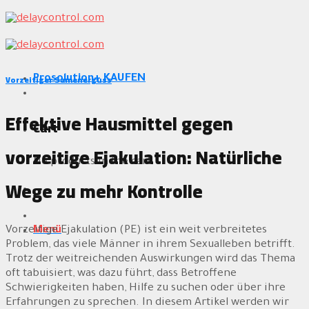
Zum
Inhalt
springen
Vorzeitiger Samenerguss
Prosolution+ KAUFEN
Effektive Hausmittel gegen
Cart
vorzeitige Ejakulation: Natürliche
No products in the cart.
Wege zu mehr Kontrolle
Menü
Vorzeitige Ejakulation (PE) ist ein weit verbreitetes
Problem, das viele Männer in ihrem Sexualleben betrifft.
Trotz der weitreichenden Auswirkungen wird das Thema
oft tabuisiert, was dazu führt, dass Betroffene
Schwierigkeiten haben, Hilfe zu suchen oder über ihre
Erfahrungen zu sprechen. In diesem Artikel werden wir