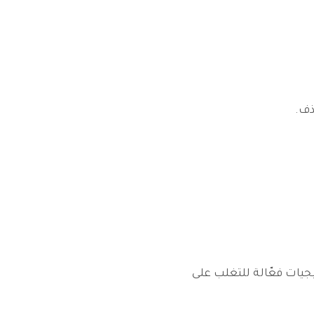
ذف.
يات فعّالة للتغلب على