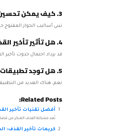
3. كيف يمكن تحسين التواصل في العلاقة؟
تبني أساليب الحوار المفتوح ح
4. هل تأثير تأخير القذف مرتبط بالعمر؟
قد يزداد احتمال حدوث تأخير 
5. هل توجد تطبيقات تساعد في علاج تأخير القذف؟
نعم، هناك العديد من التطبيق
Related Posts:
أفضل تقنيات تأخير القذف
تُعد مشكلة القذف المبكر من قضايا 
كريمات تأخير القذف: الحل