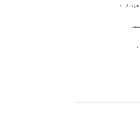
مع ذلك، قد...
ذف...
...